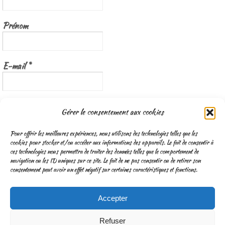
Prénom
E-mail
*
Nous gardons vos données privées et ne les partageons qu’avec les
Gérer le consentement aux cookies
tierces parties qui rendent ce service possible.
Lisez notre politique de
confidentialité
Pour offrir les meilleures expériences, nous utilisons des technologies telles que les
cookies pour stocker et/ou accéder aux informations des appareils. Le fait de consentir à
ces technologies nous permettra de traiter des données telles que le comportement de
navigation ou les ID uniques sur ce site. Le fait de ne pas consentir ou de retirer son
consentement peut avoir un effet négatif sur certaines caractéristiques et fonctions.
Accepter
CGV
Mentions légales & Traitement des données personnelles
Refuser