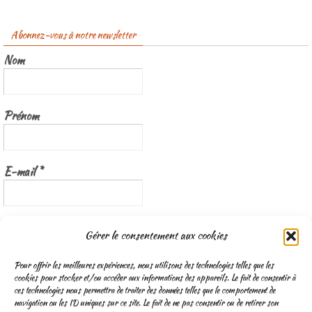
Abonnez-vous à notre newsletter
Nom
Prénom
E-mail
*
Nous gardons vos données privées et ne les partageons qu’avec les
Gérer le consentement aux cookies
tierces parties qui rendent ce service possible.
Lisez notre politique de
confidentialité
Pour offrir les meilleures expériences, nous utilisons des technologies telles que les
cookies pour stocker et/ou accéder aux informations des appareils. Le fait de consentir à
ces technologies nous permettra de traiter des données telles que le comportement de
navigation ou les ID uniques sur ce site. Le fait de ne pas consentir ou de retirer son