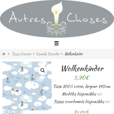
Passer
vers
le
contenu
Home
Tissus Couture
Daniela Drescher
Wolkenkinder
Wolkenkinder
5,90
€
Tissu 100% coton, largeur 145cm
Modèles disponibles
ici
Tissus coordonnés disponibles
ici
En stock