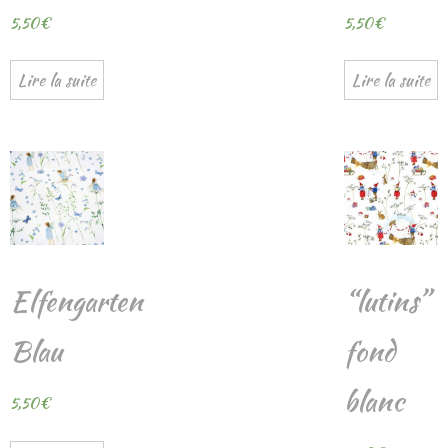
5,50
€
5,50
€
Lire la suite
Lire la suite
Elfengarten
“lutins”
Blau
fond
blanc
5,50
€