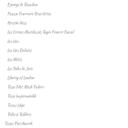
Eponge de Bambou
Fausse Fourrure Bouclettes
Kerstin Hess
Les Cotons Matelassés Tayio France Duval
Les Lins
Les Lins Enduits
Les Métis
Les Toiles de Jute
Liberty of London
Tissu Filet Mesh Fabric
Tissu Imperméable
Tissus Liège
Toiles à Tabliers
Tissus Patchwork