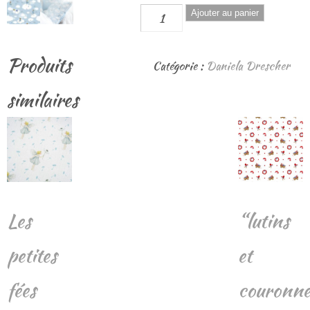
quantité
Ajouter au panier
de
Wolkenkinder
Produits
Catégorie :
Daniela Drescher
similaires
Les
“lutins
petites
et
fées
couronne