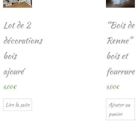
Lot de 2
“Bois de
décorations
Renne”
bois
bois et
ajouré
fourrure
6,00
€
9,00
€
Lire la suite
Ajouter au
panier