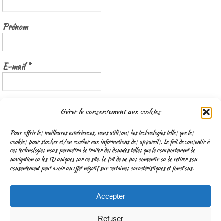
Prénom
E-mail
*
Nous gardons vos données privées et ne les partageons qu’avec les
Gérer le consentement aux cookies
tierces parties qui rendent ce service possible.
Lisez notre politique de
confidentialité
Pour offrir les meilleures expériences, nous utilisons des technologies telles que les
cookies pour stocker et/ou accéder aux informations des appareils. Le fait de consentir à
ces technologies nous permettra de traiter des données telles que le comportement de
navigation ou les ID uniques sur ce site. Le fait de ne pas consentir ou de retirer son
consentement peut avoir un effet négatif sur certaines caractéristiques et fonctions.
Accepter
CGV
Mentions légales & Traitement des données personnelles
Refuser