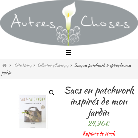
Passer
vers
le
contenu
Home
Côté Livres
Collections Diverses
Sacs en patchwork inspirés de mon
jardin
Sacs en patchwork
inspirés de mon
jardin
24,90
€
Rupture de stock