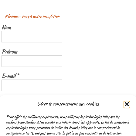
Abonnez-vous à notre newsletter
Nom
Prénom
E-mail
*
Nous gardons vos données privées et ne les partageons qu’avec les
Gérer le consentement aux cookies
tierces parties qui rendent ce service possible.
Lisez notre politique de
confidentialité
Pour offrir les meilleures expériences, nous utilisons des technologies telles que les
cookies pour stocker et/ou accéder aux informations des appareils. Le fait de consentir à
ces technologies nous permettra de traiter des données telles que le comportement de
navigation ou les ID uniques sur ce site. Le fait de ne pas consentir ou de retirer son