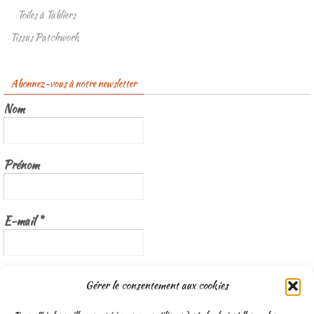
Toiles à Tabliers
Tissus Patchwork
Abonnez-vous à notre newsletter
Nom
Prénom
E-mail
*
Nous gardons vos données privées et ne les partageons qu’avec les
Gérer le consentement aux cookies
tierces parties qui rendent ce service possible.
Lisez notre politique de
confidentialité