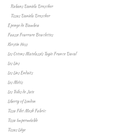
Rubans Daniela Drescher
Tissus Daniela Drescher
Eponge de Bambou
Fausse Fourrure Bouclettes
Kerstin Hess
Les Cotons Matelassés Tayio France Duval
Les Lins
Les Lins Enduits
Les Métis
Les Toiles de Jute
Liberty of London
Tissu Filet Mesh Fabric
Tissu Imperméable
Tissus Liège