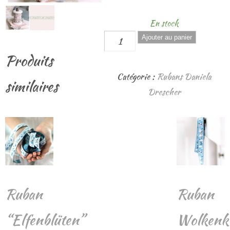
En stock
quantité
Ajouter au panier
de
Produits
Ruban
Catégorie :
Rubans Daniela
similaires
Wildrosen
Drescher
Ruban
Ruban
“Elfenblüten”
Wolkenk