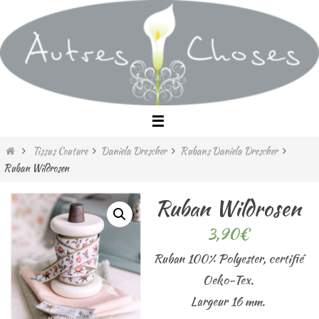
Passer
vers
le
contenu
Home
Tissus Couture
Daniela Drescher
Rubans Daniela Drescher
Ruban Wildrosen
Ruban Wildrosen
3,90
€
Ruban 100% Polyester, certifié
Oeko-Tex.
Largeur 16 mm.