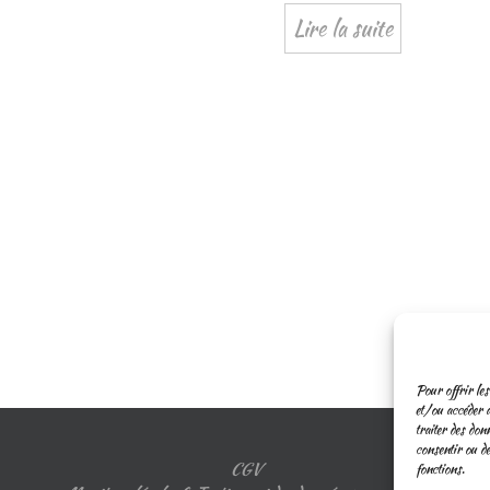
Lire la suite
Pour offrir les
et/ou accéder a
traiter des don
consentir ou de
CGV
fonctions.