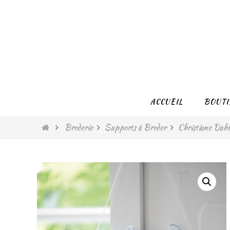
Passer
vers
le
contenu
Passer
ACCUEIL
BOUTI
vers
le
Home
Broderie
Supports à Broder
Christiane Dah
contenu