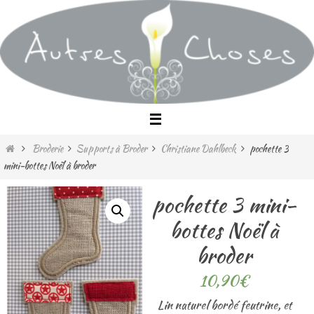
Passer
vers
le
contenu
Home
Broderie
Supports à Broder
Christiane Dahlbeck
pochette 3
mini-bottes Noël à broder
pochette 3 mini-
bottes Noël à
broder
10,90
€
Lin naturel bordé feutrine, et