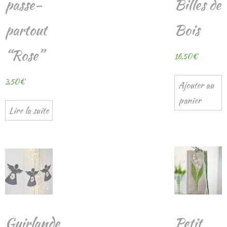
passe-
Billes de
partout
Bois
“Rose”
16,50
€
3,50
€
Ajouter au
panier
Lire la suite
Guirlande
Petit