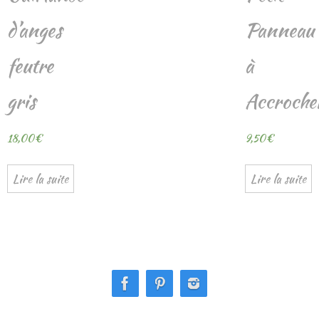
d’anges
Panneau
feutre
à
gris
Accroche
18,00
€
9,50
€
Lire la suite
Lire la suite