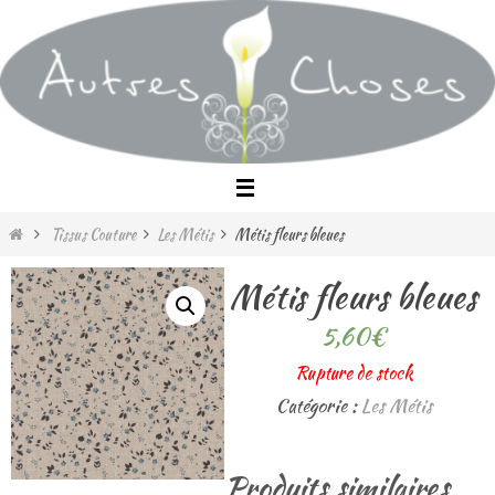
Passer
vers
le
contenu
Home
Tissus Couture
Les Métis
Métis fleurs bleues
Métis fleurs bleues
5,60
€
Rupture de stock
Catégorie :
Les Métis
Produits similaires