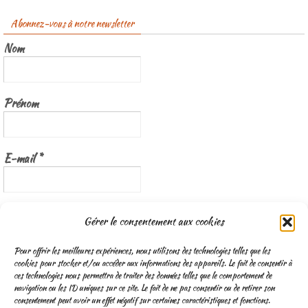
Abonnez-vous à notre newsletter
Nom
Prénom
E-mail
*
Nous gardons vos données privées et ne les partageons qu’avec les
Gérer le consentement aux cookies
tierces parties qui rendent ce service possible.
Lisez notre politique de
confidentialité
Pour offrir les meilleures expériences, nous utilisons des technologies telles que les
cookies pour stocker et/ou accéder aux informations des appareils. Le fait de consentir à
ces technologies nous permettra de traiter des données telles que le comportement de
navigation ou les ID uniques sur ce site. Le fait de ne pas consentir ou de retirer son
consentement peut avoir un effet négatif sur certaines caractéristiques et fonctions.