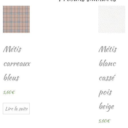
Métis
Métis
carreaux
blanc
bleus
cassé
pois
5,60
€
beige
Lire la suite
5,60
€