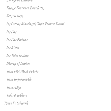
Eponge de Bambou
Fausse Fourrure Bouclettes
Kerstin Hess
Les Cotons Matelassés Tayio France Duval
Les Lins
Les Lins Enduits
Les Métis
Les Toiles de Jute
Liberty of London
Tissu Filet Mesh Fabric
Tissu Imperméable
Tissus Liège
Toiles à Tabliers
Tissus Patchwork