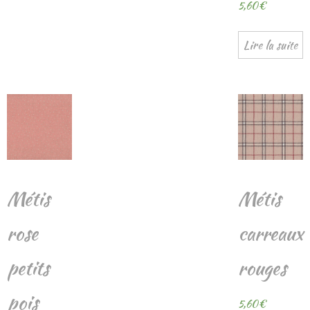
5,60
€
Lire la suite
Métis
Métis
rose
carreaux
petits
rouges
pois
5,60
€