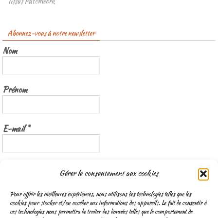
Tissus Patchwork
Abonnez-vous à notre newsletter
Nom
Prénom
E-mail
*
Nous gardons vos données privées et ne les partageons qu’avec les
Gérer le consentement aux cookies
tierces parties qui rendent ce service possible.
Lisez notre politique de
confidentialité
Pour offrir les meilleures expériences, nous utilisons des technologies telles que les
cookies pour stocker et/ou accéder aux informations des appareils. Le fait de consentir à
ces technologies nous permettra de traiter des données telles que le comportement de