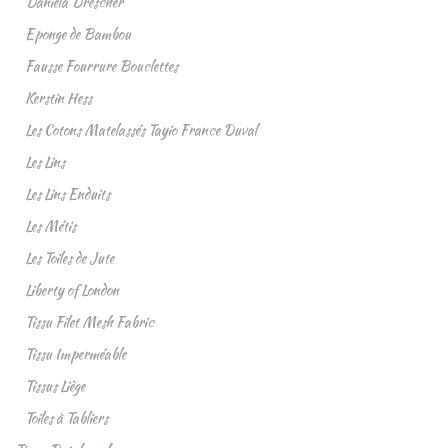
Daniela Drescher
Eponge de Bambou
Fausse Fourrure Bouclettes
Kerstin Hess
Les Cotons Matelassés Tayio France Duval
Les Lins
Les Lins Enduits
Les Métis
Les Toiles de Jute
Liberty of London
Tissu Filet Mesh Fabric
Tissu Imperméable
Tissus Liège
Toiles à Tabliers