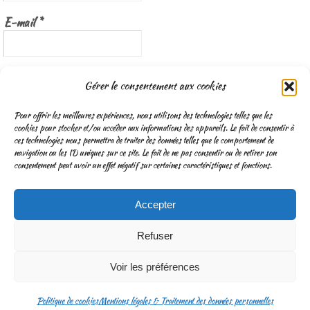
E-mail
*
Nous gardons vos données privées et ne les partageons qu’avec les
Gérer le consentement aux cookies
tierces parties qui rendent ce service possible.
Lisez notre politique de
confidentialité
Pour offrir les meilleures expériences, nous utilisons des technologies telles que les
cookies pour stocker et/ou accéder aux informations des appareils. Le fait de consentir à
ces technologies nous permettra de traiter des données telles que le comportement de
navigation ou les ID uniques sur ce site. Le fait de ne pas consentir ou de retirer son
consentement peut avoir un effet négatif sur certaines caractéristiques et fonctions.
Accepter
CGV
Mentions légales & Traitement des données personnelles
Refuser
Fonctionne avec
Nirvana
&
WordPress.
Voir les préférences
Politique de cookies
Mentions légales & Traitement des données personnelles