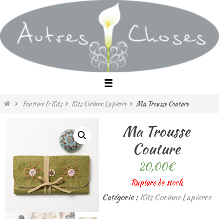
Passer
vers
le
contenu
Home
Feutrine & Kits
Kits Corinne Lapierre
Ma Trousse Couture
Ma Trousse
Couture
20,00
€
Rupture de stock
Catégorie :
Kits Corinne Lapierre