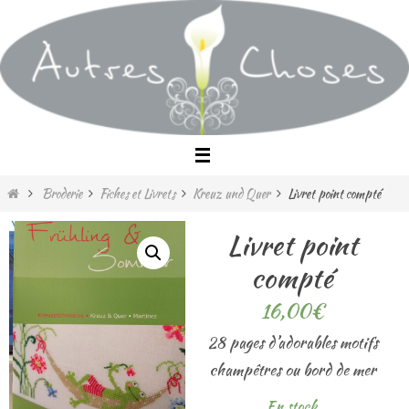
Passer
vers
le
contenu
Home
Broderie
Fiches et Livrets
Kreuz und Quer
Livret point compté
Livret point
compté
16,00
€
28 pages d’adorables motifs
champêtres ou bord de mer
En stock