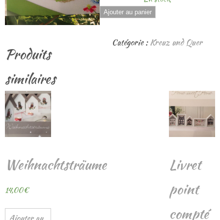
quantité
Ajouter au panier
de
Livret
Catégorie :
Kreuz und Quer
Produits
point
compté
similaires
Weihnachtsträume
Livret
point
14,00
€
compté
Ajouter au