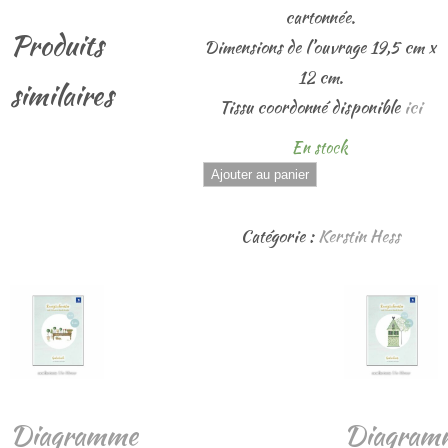
cartonnée.
Produits
Dimensions de l’ouvrage 19,5 cm x
12 cm.
similaires
Tissu coordonné disponible
ici
En stock
quantité
Ajouter au panier
de
Kinder
Catégorie :
Kerstin Hess
und
Schneemänner
Diagramme
Diagram