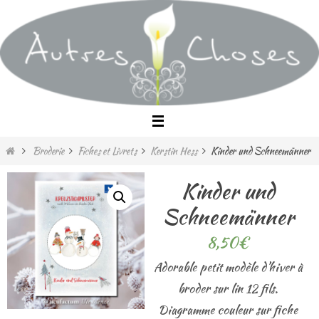
Passer
vers
le
contenu
Home
Broderie
Fiches et Livrets
Kerstin Hess
Kinder und Schneemänner
Kinder und
Schneemänner
8,50
€
Adorable petit modèle d’hiver à
broder sur lin 12 fils.
Diagramme couleur sur fiche