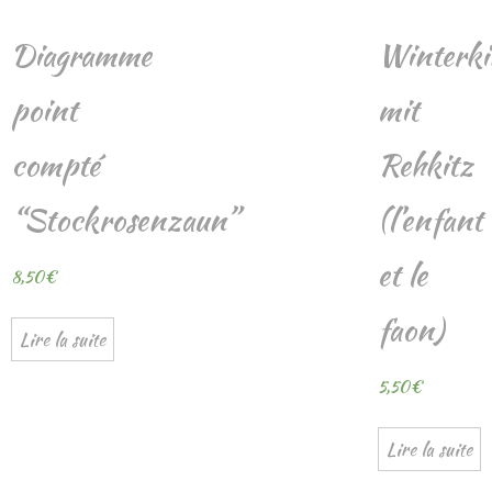
Diagramme
Winterki
point
mit
compté
Rehkitz
“Stockrosenzaun”
(l’enfant
et le
8,50
€
faon)
Lire la suite
5,50
€
Lire la suite