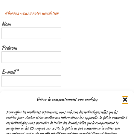
Abonnez-vous à notre newsletter
Nom
Prénom
E-mail
*
Nous gardons vos données privées et ne les partageons qu’avec les
Gérer le consentement aux cookies
tierces parties qui rendent ce service possible.
Lisez notre politique de
confidentialité
Pour offrir les meilleures expériences, nous utilisons des technologies telles que les
cookies pour stocker et/ou accéder aux informations des appareils. Le fait de consentir à
ces technologies nous permettra de traiter des données telles que le comportement de
navigation ou les ID uniques sur ce site. Le fait de ne pas consentir ou de retirer son
consentement peut avoir un effet négatif sur certaines caractéristiques et fonctions.