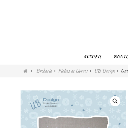
Passer
vers
le
contenu
Passer
ACCUEIL
BOUTI
vers
le
Home
Broderie
Fiches et Livrets
UB Design
Gut
contenu