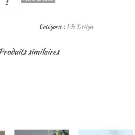
quantité
de
Guten
Catégorie :
UB Design
Abend,
Gute
Produits similaires
Nacht