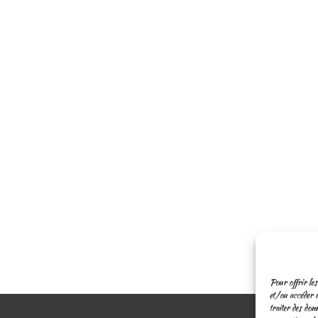
Pour offrir les
et/ou accéder a
traiter des don