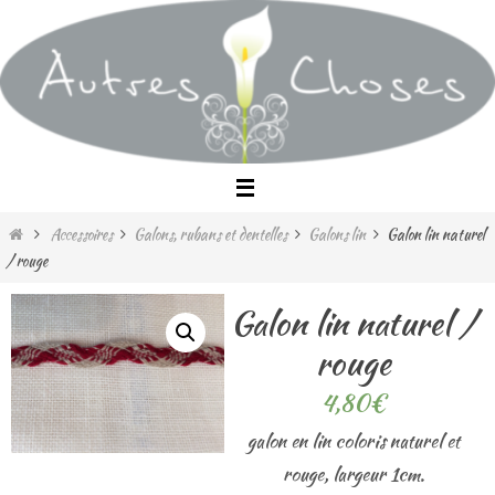
Passer
vers
le
contenu
Home
Accessoires
Galons, rubans et dentelles
Galons lin
Galon lin naturel
/ rouge
Galon lin naturel /
rouge
4,80
€
galon en lin coloris naturel et
rouge, largeur 1cm.