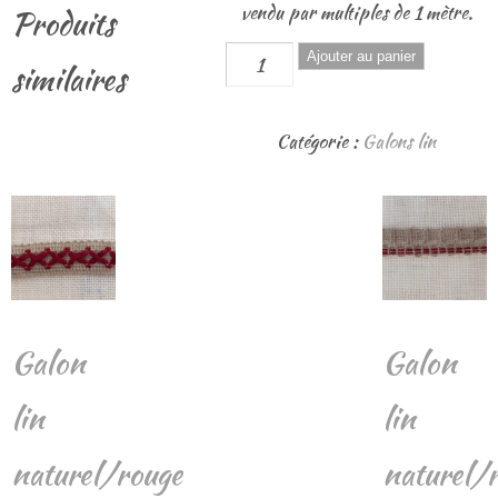
vendu par multiples de 1 mètre.
Produits
quantité
Ajouter au panier
similaires
de
Galon
Catégorie :
Galons lin
lin
naturel
/
rouge
Galon
Galon
lin
lin
naturel/rouge
naturel/