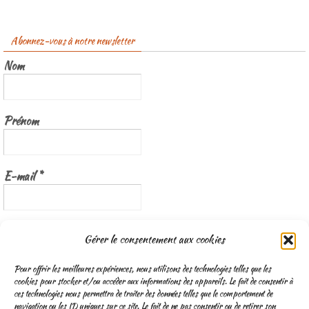
Abonnez-vous à notre newsletter
Nom
Prénom
E-mail
*
Nous gardons vos données privées et ne les partageons qu’avec les
Gérer le consentement aux cookies
tierces parties qui rendent ce service possible.
Lisez notre politique de
confidentialité
Pour offrir les meilleures expériences, nous utilisons des technologies telles que les
cookies pour stocker et/ou accéder aux informations des appareils. Le fait de consentir à
ces technologies nous permettra de traiter des données telles que le comportement de
navigation ou les ID uniques sur ce site. Le fait de ne pas consentir ou de retirer son