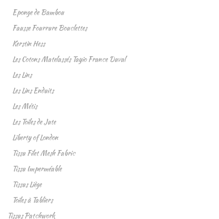
Eponge de Bambou
Fausse Fourrure Bouclettes
Kerstin Hess
Les Cotons Matelassés Tayio France Duval
Les Lins
Les Lins Enduits
Les Métis
Les Toiles de Jute
Liberty of London
Tissu Filet Mesh Fabric
Tissu Imperméable
Tissus Liège
Toiles à Tabliers
Tissus Patchwork