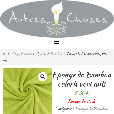
Passer
vers
le
contenu
Home
Tissus Couture
Eponge de Bambou
Eponge de Bambou coloris vert
anis
Eponge de Bambou
coloris vert anis
5,30
€
Rupture de stock
Catégorie :
Eponge de Bambou