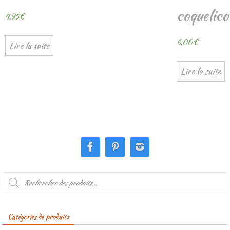
coquelico
4,95
€
6,00
€
Lire la suite
Lire la suite
Recherche
de
produits
Catégories de produits