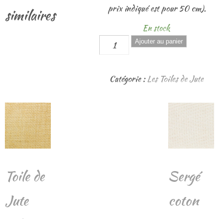
prix indiqué est pour 50 cm).
similaires
En stock
quantité
Ajouter au panier
de
Cristal
Catégorie :
Les Toiles de Jute
Pailleté
en
métrage
Toile de
Sergé
Jute
coton