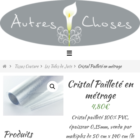
Passer
vers
le
contenu
Home
Tissus Couture
Les Toiles de Jute
Cristal Pailleté en métrage
Cristal Pailleté en
métrage
4,80
€
Cristal pailleté 100% PVC,
épaisseur 0,15mm, vendu par
Produits
multiples de 50 cm x 140 cm (le