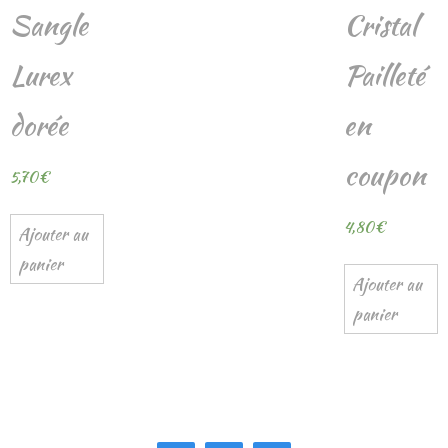
Sangle
Cristal
Lurex
Pailleté
dorée
en
coupon
5,70
€
4,80
€
Ajouter au
panier
Ajouter au
panier