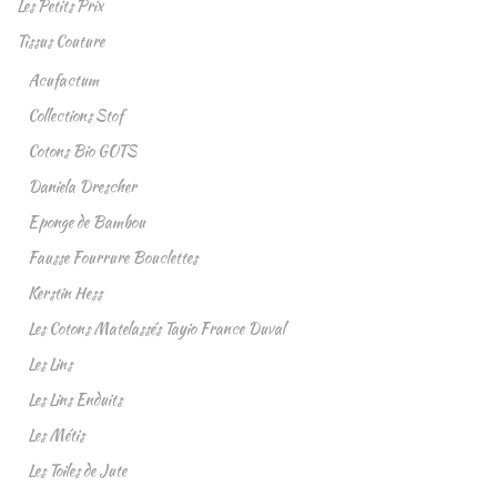
Les Petits Prix
Tissus Couture
Acufactum
Collections Stof
Cotons Bio GOTS
Daniela Drescher
Eponge de Bambou
Fausse Fourrure Bouclettes
Kerstin Hess
Les Cotons Matelassés Tayio France Duval
Les Lins
Les Lins Enduits
Les Métis
Les Toiles de Jute