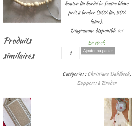
bouton lin bordé de feutre blanc
prêt à broder (50% lin, 50%
laine).
Diagramme disponible
ici
Produits
En stock
quantité
Ajouter au panier
similaires
de
Couronne
Catégories :
Christiane Dahlbeck
,
Billes
Supports à Broder
de
Bois