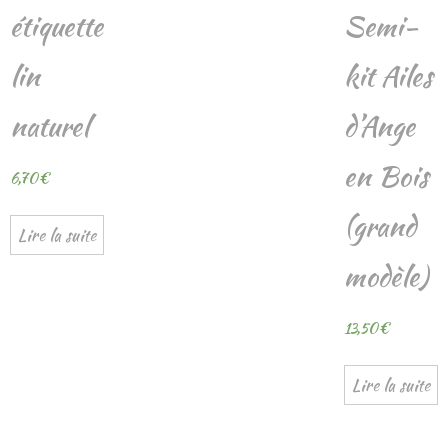
étiquette
Semi-
lin
kit Ailes
naturel
d’Ange
en Bois
6,70
€
(grand
Lire la suite
modèle)
13,50
€
Lire la suite