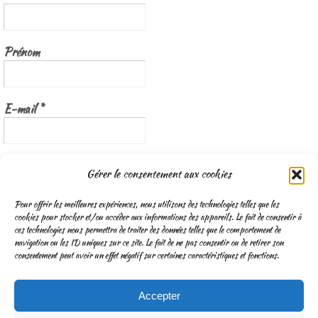
Prénom
E-mail
*
Nous gardons vos données privées et ne les partageons qu’avec les
Gérer le consentement aux cookies
tierces parties qui rendent ce service possible.
Lisez notre politique de
confidentialité
Pour offrir les meilleures expériences, nous utilisons des technologies telles que les
cookies pour stocker et/ou accéder aux informations des appareils. Le fait de consentir à
ces technologies nous permettra de traiter des données telles que le comportement de
navigation ou les ID uniques sur ce site. Le fait de ne pas consentir ou de retirer son
consentement peut avoir un effet négatif sur certaines caractéristiques et fonctions.
Accepter
CGV