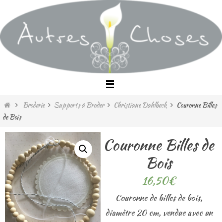
Passer
vers
le
contenu
Home
Broderie
Supports à Broder
Christiane Dahlbeck
Couronne Billes
de Bois
Couronne Billes de
Bois
16,50
€
Couronne de billes de bois,
diamètre 20 cm, vendue avec un