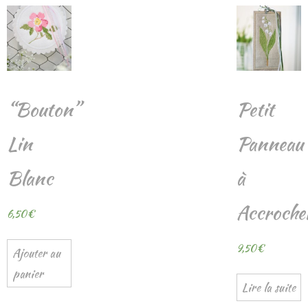
“Bouton”
Petit
Lin
Panneau
Blanc
à
Accroche
6,50
€
9,50
€
Ajouter au
panier
Lire la suite