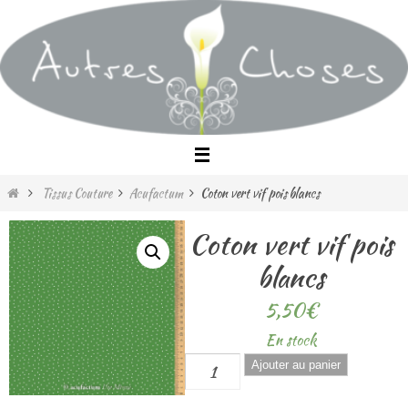
Passer
vers
le
contenu
Home
Tissus Couture
Acufactum
Coton vert vif pois blancs
Coton vert vif pois
blancs
5,50
€
En stock
quantité
Ajouter au panier
de