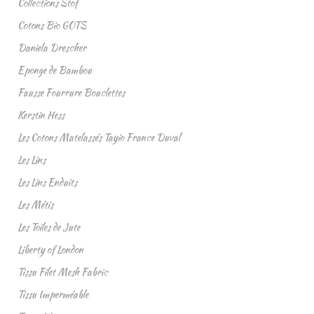
Collections Stof
Cotons Bio GOTS
Daniela Drescher
Eponge de Bambou
Fausse Fourrure Bouclettes
Kerstin Hess
Les Cotons Matelassés Tayio France Duval
Les Lins
Les Lins Enduits
Les Métis
Les Toiles de Jute
Liberty of London
Tissu Filet Mesh Fabric
Tissu Imperméable