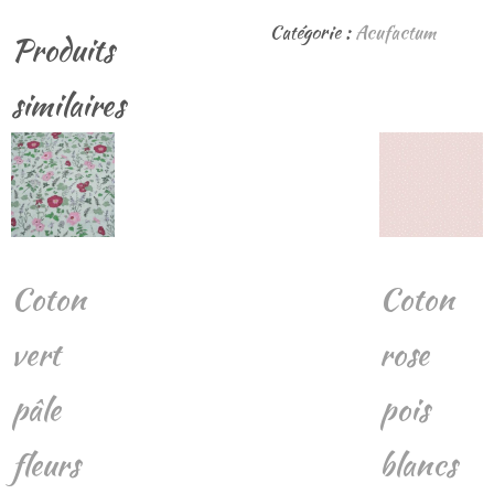
Coton
Catégorie :
Acufactum
Produits
vert
vif
similaires
pois
blancs
Coton
Coton
vert
rose
pâle
pois
fleurs
blancs