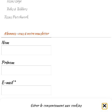
Tissus Liège
Toiles à Tabliers
Tissus Patchwork
Abonnez-vous à notre newsletter
Nom
Prénom
E-mail
*
Nous gardons vos données privées et ne les partageons qu’avec les
Gérer le consentement aux cookies
tierces parties qui rendent ce service possible.
Lisez notre politique de