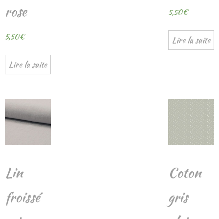
rose
5,50
€
5,50
€
Lire la suite
Lire la suite
Lin
Coton
froissé
gris