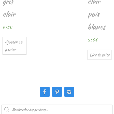
gris
clair
clair
pois
blancs
6,75
€
5,50
€
Ajouter au
panier
Lire la suite
Recherche
de
produits