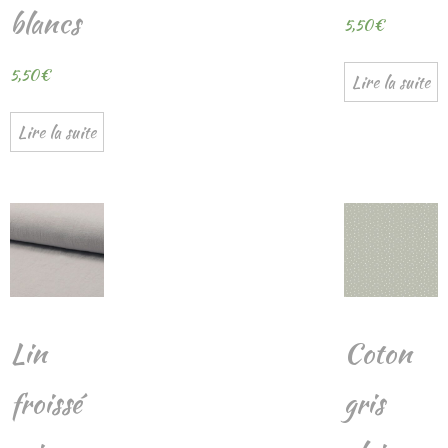
blancs
5,50
€
5,50
€
Lire la suite
Lire la suite
Lin
Coton
froissé
gris