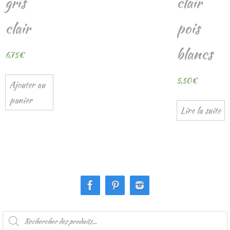
gris
clair
clair
pois
blancs
6,75
€
5,50
€
Ajouter au
panier
Lire la suite
Recherche
de
produits