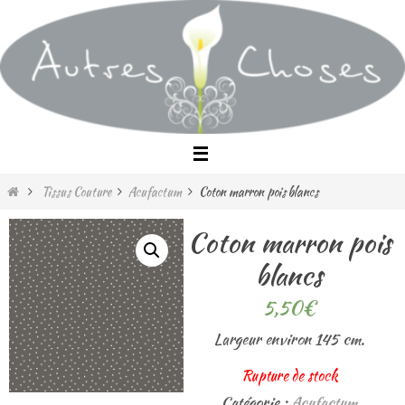
Passer
vers
le
contenu
Home
Tissus Couture
Acufactum
Coton marron pois blancs
Coton marron pois
blancs
5,50
€
Largeur environ 145 cm.
Rupture de stock
Catégorie :
Acufactum