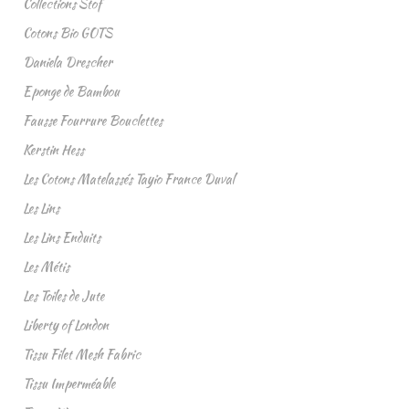
Collections Stof
Cotons Bio GOTS
Daniela Drescher
Eponge de Bambou
Fausse Fourrure Bouclettes
Kerstin Hess
Les Cotons Matelassés Tayio France Duval
Les Lins
Les Lins Enduits
Les Métis
Les Toiles de Jute
Liberty of London
Tissu Filet Mesh Fabric
Tissu Imperméable