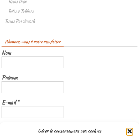
Tissus Liège
Toiles à Tabliers
Tissus Patchwork
Abonnez-vous à notre newsletter
Nom
Prénom
E-mail
*
Nous gardons vos données privées et ne les partageons qu’avec les
Gérer le consentement aux cookies
tierces parties qui rendent ce service possible.
Lisez notre politique de