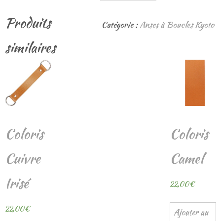
de
Produits
Coloris
Catégorie :
Anses à Boucles Kyoto
Noir
similaires
Coloris
Coloris
Cuivre
Camel
Irisé
22,00
€
22,00
€
Ajouter au