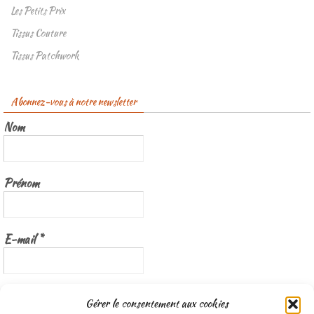
Les Petits Prix
Tissus Couture
Tissus Patchwork
Abonnez-vous à notre newsletter
Nom
Prénom
E-mail
*
Nous gardons vos données privées et ne les partageons qu’avec les
Gérer le consentement aux cookies
tierces parties qui rendent ce service possible.
Lisez notre politique de