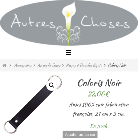
Passer
vers
le
contenu
Home
Accessoires
Anses de Sacs
Anses à Boucles Kyoto
Coloris Noir
Coloris Noir
22,00
€
Anses 100% cuir fabrication
française, 27 cm x 3 cm.
En stock
quantité
Ajouter au panier