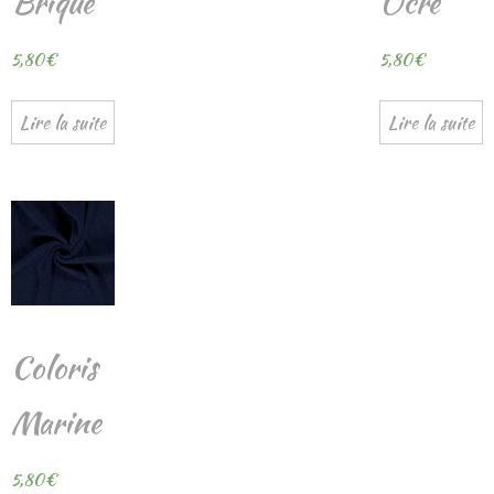
Brique
Ocre
5,80
€
5,80
€
Lire la suite
Lire la suite
Coloris
Marine
5,80
€