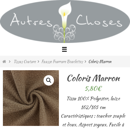
Passer
vers
le
contenu
Home
Tissus Couture
Fausse Fourrure Bouclettes
Coloris Marron
Coloris Marron
5,80
€
Tissu 100% Polyester, laize
162/165 cm
Caractéristiques : toucher souple
et doux. Aspect soyeux. Facile à