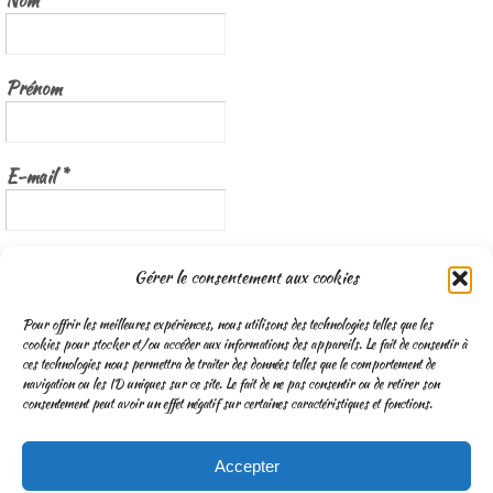
Nom
Prénom
E-mail
*
Nous gardons vos données privées et ne les partageons qu’avec les
Gérer le consentement aux cookies
tierces parties qui rendent ce service possible.
Lisez notre politique de
confidentialité
Pour offrir les meilleures expériences, nous utilisons des technologies telles que les
cookies pour stocker et/ou accéder aux informations des appareils. Le fait de consentir à
ces technologies nous permettra de traiter des données telles que le comportement de
navigation ou les ID uniques sur ce site. Le fait de ne pas consentir ou de retirer son
consentement peut avoir un effet négatif sur certaines caractéristiques et fonctions.
Accepter
CGV