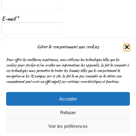
E-mail
*
Nous gardons vos données privées et ne les partageons qu’avec les
Gérer le consentement aux cookies
tierces parties qui rendent ce service possible.
Lisez notre politique de
confidentialité
Pour offrir les meilleures expériences, nous utilisons des technologies telles que les
cookies pour stocker et/ou accéder aux informations des appareils. Le fait de consentir à
ces technologies nous permettra de traiter des données telles que le comportement de
navigation ou les ID uniques sur ce site. Le fait de ne pas consentir ou de retirer son
consentement peut avoir un effet négatif sur certaines caractéristiques et fonctions.
Accepter
CGV
Mentions légales & Traitement des données personnelles
Refuser
Fonctionne avec
Nirvana
&
WordPress.
Voir les préférences