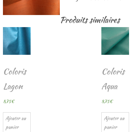
Cuivre
Produits similaires
Coloris
Coloris
Lagon
Aqua
8,75
€
8,75
€
Ajouter au
Ajouter au
panier
panier