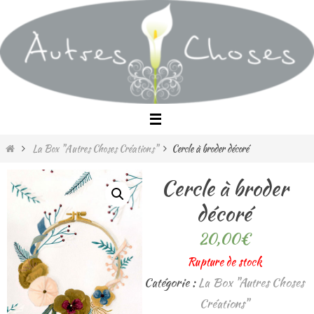
Passer
vers
le
contenu
Home
La Box "Autres Choses Créations"
Cercle à broder décoré
Cercle à broder
décoré
20,00
€
Rupture de stock
Catégorie :
La Box "Autres Choses
Créations"