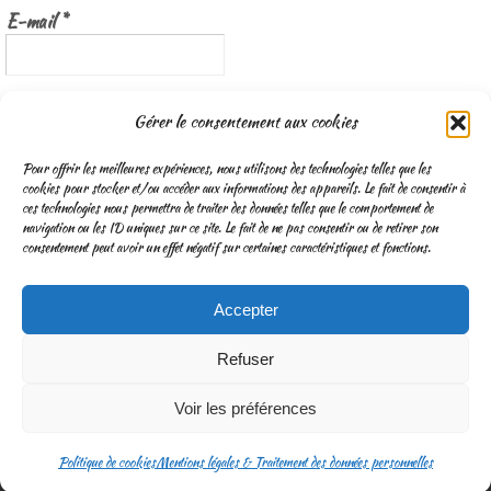
E-mail
*
Nous gardons vos données privées et ne les partageons qu’avec les
Gérer le consentement aux cookies
tierces parties qui rendent ce service possible.
Lisez notre politique de
confidentialité
Pour offrir les meilleures expériences, nous utilisons des technologies telles que les
cookies pour stocker et/ou accéder aux informations des appareils. Le fait de consentir à
ces technologies nous permettra de traiter des données telles que le comportement de
navigation ou les ID uniques sur ce site. Le fait de ne pas consentir ou de retirer son
consentement peut avoir un effet négatif sur certaines caractéristiques et fonctions.
Accepter
CGV
Mentions légales & Traitement des données personnelles
Refuser
Fonctionne avec
Nirvana
&
WordPress.
Voir les préférences
Politique de cookies
Mentions légales & Traitement des données personnelles