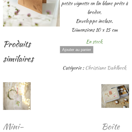
petite vignette en lin blanc prête à
broder.
Enveloppe incluse.
Dimensions 10 x 15 cm
Produits
En stock
quantité
Ajouter au panier
similaires
de
Carte
Catégorie :
Christiane Dahlbeck
passe-
partout
"Maison"
Mini-
Boîte