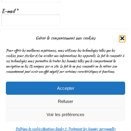
E-mail
*
Nous gardons vos données privées et ne les partageons qu’avec les
Gérer le consentement aux cookies
tierces parties qui rendent ce service possible.
Lisez notre politique de
confidentialité
Pour offrir les meilleures expériences, nous utilisons des technologies telles que les
cookies pour stocker et/ou accéder aux informations des appareils. Le fait de consentir à
ces technologies nous permettra de traiter des données telles que le comportement de
navigation ou les ID uniques sur ce site. Le fait de ne pas consentir ou de retirer son
consentement peut avoir un effet négatif sur certaines caractéristiques et fonctions.
Accepter
CGV
Mentions légales & Traitement des données personnelles
Refuser
Fonctionne avec
Nirvana
&
WordPress.
Voir les préférences
Politique de cookies
Mentions légales & Traitement des données personnelles