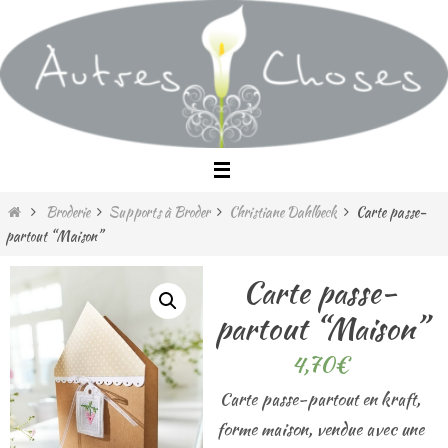
Passer
vers
le
contenu
Home
Broderie
Supports à Broder
Christiane Dahlbeck
Carte passe-
partout “Maison”
Carte passe-
partout “Maison”
4,70
€
Carte passe-partout en kraft,
forme maison, vendue avec une