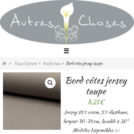
Passer
vers
le
contenu
Home
Tissus Couture
Acufactum
Bord côtes jersey taupe
Bord côtes jersey
taupe
8,25
€
Jersey 95% coton, 5% élasthane,
largeur 70-75cm, lavable à 30°
Modèles disponibles
i
ci