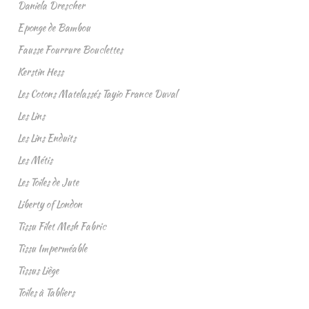
Daniela Drescher
Eponge de Bambou
Fausse Fourrure Bouclettes
Kerstin Hess
Les Cotons Matelassés Tayio France Duval
Les Lins
Les Lins Enduits
Les Métis
Les Toiles de Jute
Liberty of London
Tissu Filet Mesh Fabric
Tissu Imperméable
Tissus Liège
Toiles à Tabliers