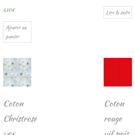
6,70
€
Lire la suite
Ajouter au
panier
Coton
Coton
Christrose
rouge
vif pois
5,90
€