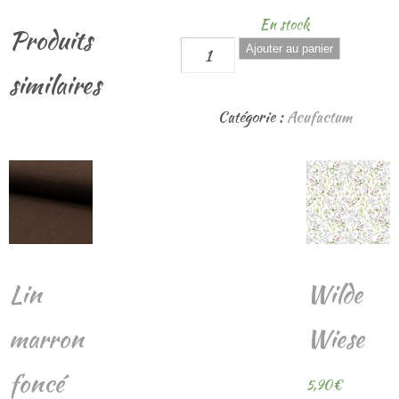
En stock
Produits
quantité
Ajouter au panier
de
similaires
Bord
Catégorie :
Acufactum
côtes
jersey
taupe
Lin
Wilde
marron
Wiese
foncé
5,90
€