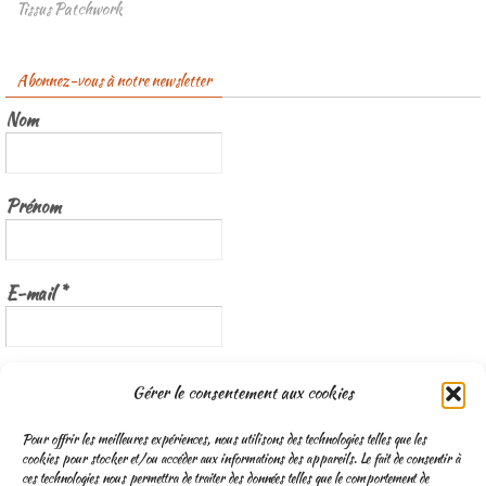
Tissus Patchwork
Abonnez-vous à notre newsletter
Nom
Prénom
E-mail
*
Nous gardons vos données privées et ne les partageons qu’avec les
Gérer le consentement aux cookies
tierces parties qui rendent ce service possible.
Lisez notre politique de
confidentialité
Pour offrir les meilleures expériences, nous utilisons des technologies telles que les
cookies pour stocker et/ou accéder aux informations des appareils. Le fait de consentir à
ces technologies nous permettra de traiter des données telles que le comportement de