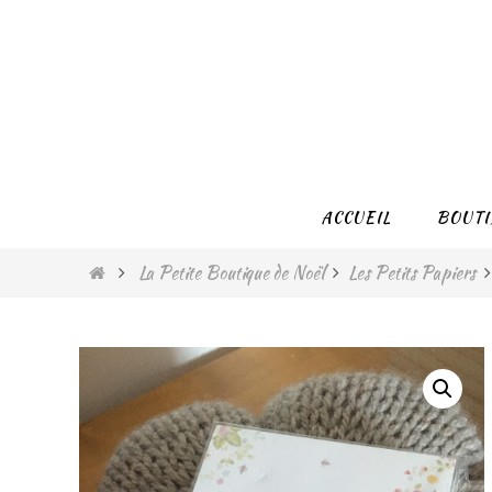
Passer
vers
le
contenu
Passer
ACCUEIL
BOUTI
vers
le
Home
La Petite Boutique de Noël
Les Petits Papiers
contenu