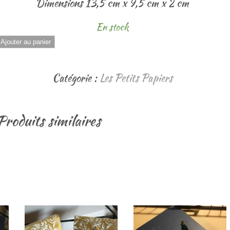
Dimensions 13,5 cm x 9,5 cm x 2 cm
En stock
quantité
Ajouter au panier
de
Catégorie :
Les Petits Papiers
Bloc
Notes
"Honey
Produits similaires
Bees"