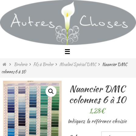
Passer
vers
le
contenu
Home
Broderie
Fils à Broder
Mouliné Spécial DMC
Nuancier DMC
colonnes 6 à 10
Nuancier DMC
colonnes 6 à 10
1,28
€
Indiquez la référence choisie