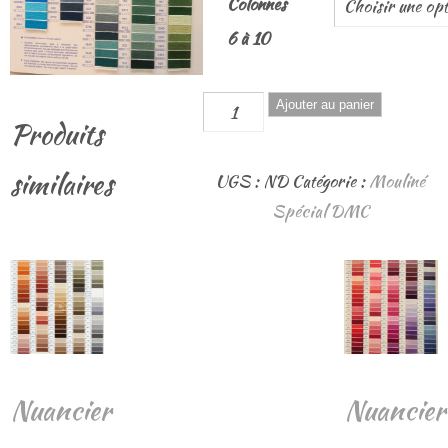
Colonnes
6 à 10
quantité
Ajouter au panier
Produits
de
Nuancier
similaires
UGS :
ND
Catégorie :
Mouliné
DMC
Spécial DMC
colonnes
6
à
10
Nuancier
Nuancier