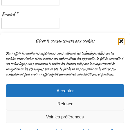
E-mail
*
Nous gardons vos données privées et ne les partageons qu’avec les
Gérer le consentement aux cookies
tierces parties qui rendent ce service possible.
Lisez notre politique de
confidentialité
Pour offrir les meilleures expériences, nous utilisons des technologies telles que les
cookies pour stocker et/ou accéder aux informations des appareils. Le fait de consentir à
ces technologies nous permettra de traiter des données telles que le comportement de
navigation ou les ID uniques sur ce site. Le fait de ne pas consentir ou de retirer son
consentement peut avoir un effet négatif sur certaines caractéristiques et fonctions.
Accepter
CGV
Mentions légales & Traitement des données personnelles
Refuser
Fonctionne avec
Nirvana
&
WordPress.
Voir les préférences