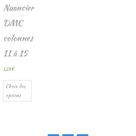
Nuancier
DMC
colonnes
11 à 15
1,28
€
Choix des
options